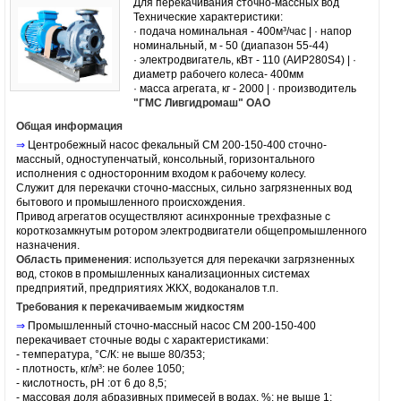
Для перекачивания сточно-массных вод
Технические характеристики:
· подача номинальная - 400м³/час | · напор
номинальный, м - 50 (диапазон 55-44)
· электродвигатель, кВт - 110 (АИР280S4) | ·
диаметр рабочего колеса- 400мм
· масса агрегата, кг - 2000 | · производитель
"ГМС Ливгидромаш" ОАО
Общая информация
⇒
Центробежный насос
фекальный СМ 200-150-400 сточно-
массный, одноступенчатый, консольный, горизонтального
исполнения с односторонним входом к рабочему колесу.
Служит для перекачки сточно-массных, сильно загрязненных вод
бытового и промышленного происхождения.
Привод агрегатов осуществляют асинхронные трехфазные с
короткозамкнутым ротором
электродвигатели
общепромышленного
назначения.
Область применения
: используется для перекачки загрязненных
вод, стоков в промышленных канализационных системах
предприятий, предприятиях ЖКХ, водоканалов т.п.
Требования к перекачиваемым жидкостям
⇒
Промышленный сточно-массный
насос СМ
200-150-400
перекачивает сточные воды с характеристиками:
- температура, °C/К: не выше 80/353;
- плотность, кг/м³: не более 1050;
- кислотность, pH :от 6 до 8,5;
- массовая доля абразивных примесей в водах, %: не выше 1;