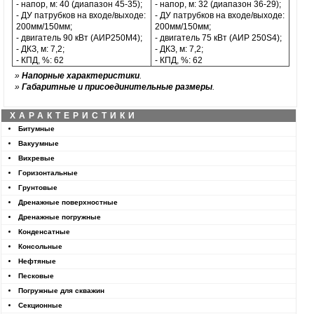
- напор, м: 40 (диапазон 45-35);
- напор, м: 32 (диапазон 36-29);
- ДУ патрубков на входе/выходе:
- ДУ патрубков на входе/выходе:
200мм/150мм;
200мм/150мм;
- двигатель 90 кВт (АИР250М4);
- двигатель 75 кВт (АИР 250S4);
- ДКЗ, м: 7,2;
- ДКЗ, м: 7,2;
- КПД, %: 62
- КПД, %: 62
»
Напорные характеристики
.
»
Габаритные и присоединительные размеры
.
ХАРАКТЕРИСТИКИ
Битумные
Вакуумные
Вихревые
Горизонтальные
Грунтовые
Дренажные поверхностные
Дренажные погружные
Конденсатные
Консольные
Нефтяные
Песковые
Погружные для скважин
Секционные