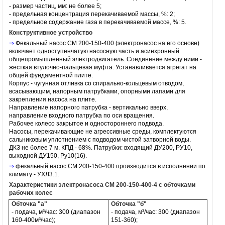
- размер частиц, мм: не более 5;
- предельная концентрация перекачиваемой массы, %: 2;
- предельное содержание газа в перекачиваемой массе, %: 5.
Конструктивное устройство
⇒
Фекальный насос СМ 200-150-400 (электронасос на его основе)
включает одноступенчатую насосную часть и асинхронный
общепромышленный электродвигатель. Соединение между ними -
жесткая втулочно-пальцевая муфта. Устанавливается агрегат на
общей фундаментной плите.
Корпус - чугунная отливка со спирально-кольцевым отводом,
всасывающим, напорным патрубками, опорными лапами для
закрепления насоса на плите.
Направление напорного патрубка - вертикально вверх,
направление входного патрубка по оси вращения.
Рабочее колесо закрытое и одностороннего подвода.
Насосы
, перекачивающие не агрессивные среды, комплектуются
сальниковым уплотнением с подводом чистой затворной воды.
ДКЗ не более 7 м. КПД - 68%. Патрубки: входящий ДУ200, РУ10,
выходной ДУ150, Ру10(16).
⇒
фекальный насос
СМ 200-150-400 производится в исполнении по
климату - УХЛ3.1.
Характеристики электронасоса СМ 200-150-400-4 с обточками
рабочих колес
Обточка "а"
Обточка "б"
- подача, м³/час: 300 (диапазон
- подача, м³/час: 300 (диапазон
160-400м³/час);
151-360);