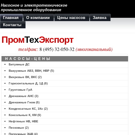
Насосное и электротехническое
промышленное оборудование
Главная
О компании
Цены насосов
Заявка
Контакты
Пром
Тех
Экспорт
тел/факс
:
8 (495) 32-050-32
(многоканальный)
НАСОСЫ-ЦЕНЫ
Битумные ДС
Вакуумные АВЗ, ВВН, НВР
(5)
Вихревые ВК, ВКС
(2)
Горизонтальные Д, 1Д
(6)
Грунтовые ГрА
Дренажные АНС
(3)
Дренажные Гном
(6)
Конденсатные КС, 1Кс
(2)
Консольные К, КМ
(9)
Нефтяные НВ, НВЕ
Песковые
(2)
Погружные ЭЦВ
(4)