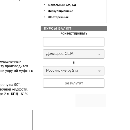
Фекальные СМ, СД
Циркуляционные
Шестеренные
КУРСЫ ВАЛЮТ
Конвертировать
Долларов США
ромышленный
в
нту производится
Российские рубли
ощи упругой муфты с
рону на 90°.
вочной жидкости.
Конвертер валют
до 2 м. КПД - 61%.