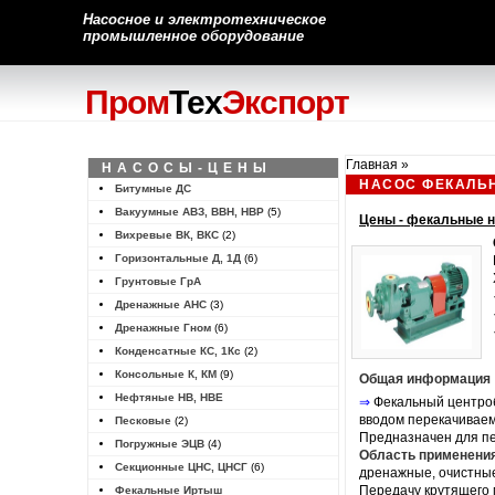
Насосное и электротехническое
промышленное оборудование
Пром
Тех
Экспорт
Главная
»
НАСОСЫ-ЦЕНЫ
НАСОС ФЕКАЛЬН
Битумные ДС
Вакуумные АВЗ, ВВН, НВР
(5)
Цены - фекальные 
Вихревые ВК, ВКС
(2)
Горизонтальные Д, 1Д
(6)
Грунтовые ГрА
Дренажные АНС
(3)
Дренажные Гном
(6)
Конденсатные КС, 1Кс
(2)
Консольные К, КМ
(9)
Общая информация
Нефтяные НВ, НВЕ
⇒
Фекальный
центро
вводом перекачиваем
Песковые
(2)
Предназначен для пе
Погружные ЭЦВ
(4)
Область применени
Секционные ЦНС, ЦНСГ
(6)
дренажные, очистные
Передачу крутящего
Фекальные Иртыш