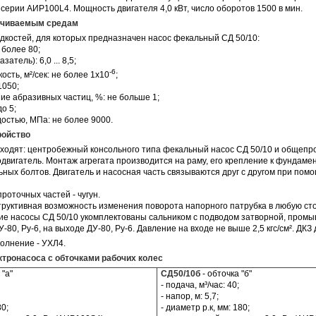
рии АИР100L4. Мощность двигателя 4,0 кВт, число оборотов 1500 в мин.
качиваемым средам
дкостей, для которых предназначен
насос фекальный
СД 50/10:
 более 80;
атель): 6,0 ... 8,5;
-6
ость, м²/сек: не более 1x10
;
 1050;
ие абразивных частиц, %: не больше 1;
до 5;
достью, МПа: не более 9000.
ройство
входят: центробежный консольного типа
фекальный насос
СД 50/10 и общеп
двигатель. Монтаж агрегата производится на раму, его крепление к фундаме
ных болтов. Двигатель и насосная часть связываются друг с другом при пом
роточных частей - чугун.
руктивная возможность изменения поворота напорного патрубка в любую сто
кие
насосы
СД 50/10 укомплектованы сальником с подводом затворной, промы
-80, Ру-6, на выходе ДУ-80, Ру-6. Давление на входе не выше 2,5 кгс/см². ДКЗ 
олнение - УХЛ4.
ктронасоса с обточками рабочих колес
 "а"
СД50/10б
- обточка "б"
- подача, м³/час: 40;
- напор, м: 5,7;
80;
- диаметр р.к, мм: 180;