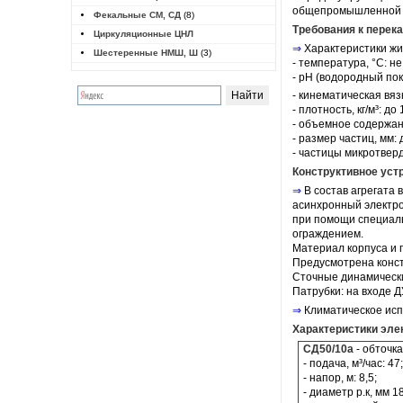
общепромышленной се
Фекальные СМ, СД
(8)
Требования к пере
Циркуляционные ЦНЛ
⇒
Характеристики жи
Шестеренные НМШ, Ш
(3)
- температура, °C: не
- pH (водородный показ
- кинематическая вязк
- плотность, кг/м³: до
- объемное содержан
- размер частиц, мм: 
- частицы микротвер
Конструктивное уст
⇒
В состав агрегата 
асинхронный электро
при помощи специаль
ограждением.
Материал корпуса и п
Предусмотрена конст
Сточные динамичес
Патрубки: на входе ДУ
⇒
Климатическое исп
Характеристики эле
СД50/10а
- обточка
- подача, м³/час: 47;
- напор, м: 8,5;
- диаметр р.к, мм 1