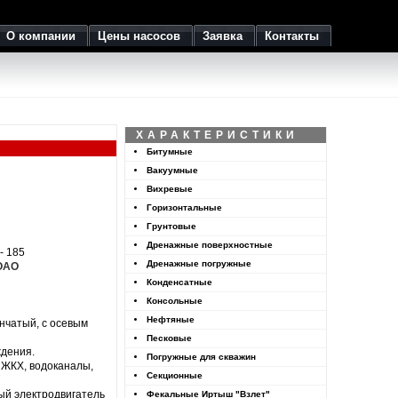
О компании
Цены насосов
Заявка
Контакты
ХАРАКТЕРИСТИКИ
Битумные
Вакуумные
Вихревые
Горизонтальные
Грунтовые
Дренажные поверхностные
- 185
Дренажные погружные
 ОАО
Конденсатные
Консольные
Нефтяные
енчатый, с осевым
Песковые
ждения.
Погружные для скважин
ы ЖКХ, водоканалы,
Секционные
ный
электродвигатель
Фекальные Иртыш "Взлет"