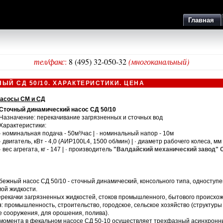
Главная
тел/факс
:
8 (495) 32-050-32
(многоканальный)
ЫЙ СД 50/10. ХАРАКТЕРИСТИКИ. ЦЕНА
насосы СМ и СД
Сточный динамический
насос СД
50/10
Назначение: перекачивание загрязненных и сточных вод
Характеристики:
· номинальная подача - 50м³/час | · номинальный напор - 10м
· двигатель, кВт - 4,0 (АИР100L4, 1500 об/мин) | · диаметр рабочего колеса, мм 
· вес агрегата, кг - 147 | · производитель
"Валдайский механический завод"
бежный насос
СД 50/10 - сточный динамический, консольного типа, одноступ
ой жидкости.
рекачки загрязненных жидкостей, стоков промышленного, бытового происхо
я
: промышленность, строительство, городское, сельское хозяйство (структур
 сооружения, для орошения, полива).
 момента в
фекальном насосе
СД 50-10 осуществляет трехфазный асинхрон