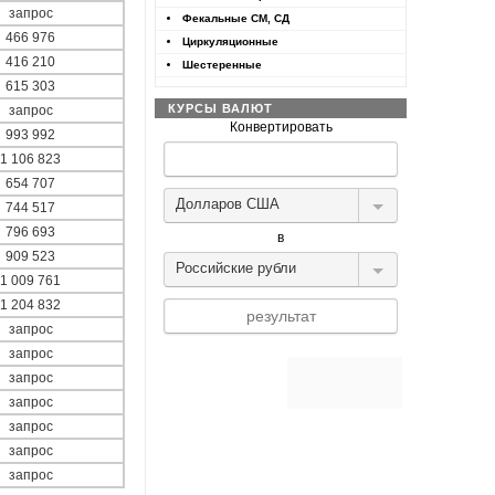
запрос
Фекальные СМ, СД
466 976
Циркуляционные
416 210
Шестеренные
615 303
КУРСЫ ВАЛЮТ
запрос
Конвертировать
993 992
1 106 823
654 707
Долларов США
744 517
796 693
в
909 523
Российские рубли
1 009 761
1 204 832
запрос
запрос
Конвертер валют
запрос
запрос
запрос
запрос
запрос