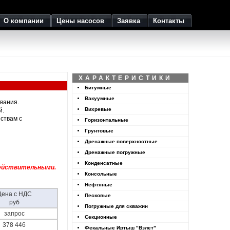
О компании
Цены насосов
Заявка
Контакты
ХАРАКТЕРИСТИКИ
Битумные
Вакуумные
вания.
Вихревые
й.
йствам с
Горизонтальные
Грунтовые
Дренажные поверхностные
Дренажные погружные
Конденсатные
действительными.
Консольные
Нефтяные
Цена с НДС
Песковые
руб
Погружные для скважин
запрос
Секционные
378 446
Фекальные Иртыш "Взлет"