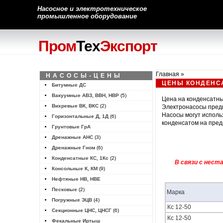
Насосное и электротехническое
промышленное оборудование
Пром
Тех
Экспорт
Главная
»
НАСОСЫ-ЦЕНЫ
ЦЕНЫ КОНДЕНСА
Битумные ДС
Вакуумные АВЗ, ВВН, НВР
(5)
Цена на
конденсатн
Вихревые ВК, ВКС
(2)
Электронасосы предн
Насосы
могут исполь
Горизонтальные Д, 1Д
(6)
конденсатом на пред
Грунтовые ГрА
Дренажные АНС
(3)
Дренажные Гном
(6)
Конденсатные КС, 1Кс
(2)
В связи с нест
Консольные К, КМ
(9)
Нефтяные НВ, НВЕ
Песковые
(2)
Марка
Погружные ЭЦВ
(4)
Кс 12-50
Секционные ЦНС, ЦНСГ
(6)
Кс 12-50
Фекальные Иртыш