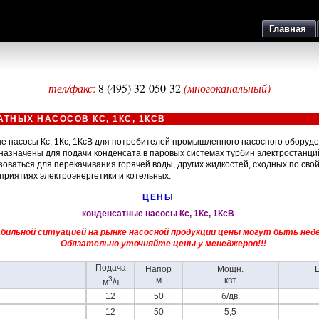
Главная
тел/факс
:
8 (495) 32-050-32
(многоканальный)
ТНЫХ НАСОСОВ КС, 1КС, 1КСВ
ые насосы
Кс, 1Кс, 1КсВ для потребителей промышленного насосного оборудо
азначены для подачи конденсата в паровых системах турбин электростанци
зоваться для перекачивания горячей воды, других жидкостей, сходных по сво
приятиях электроэнергетики и котельных.
ЦЕНЫ
конденсатные насосы Кс, 1Кс, 1КсВ
абильной ситуацией на рынке насосной продукции цены могут быть не
Обязательно уточняйте цены у менеджеров!!!
Подача
Напор
Мощн.
3
м
квт
м
/ч
12
50
б/дв.
12
50
5,5