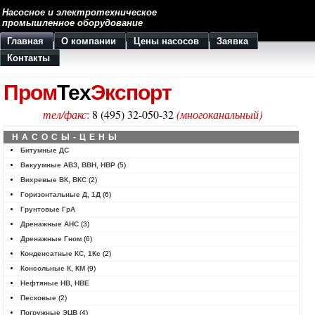
Насосное и электротехническое
промышленное оборудование
Главная
О компании
Цены насосов
Заявка
Контакты
Пром
Тех
Экспорт
тел/факс
:
8 (495) 32-050-32
(многоканальный)
НАСОСЫ-ЦЕНЫ
Битумные ДС
Вакуумные АВЗ, ВВН, НВР
(5)
Вихревые ВК, ВКС
(2)
Горизонтальные Д, 1Д
(6)
Грунтовые ГрА
Дренажные АНС
(3)
Дренажные Гном
(6)
Конденсатные КС, 1Кс
(2)
Консольные К, КМ
(9)
Нефтяные НВ, НВЕ
Песковые
(2)
Погружные ЭЦВ
(4)