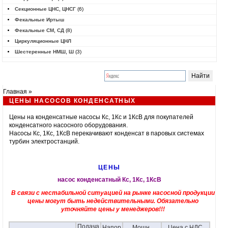
Секционные ЦНС, ЦНСГ
(6)
Фекальные Иртыш
Фекальные СМ, СД
(8)
Циркуляционные ЦНЛ
Шестеренные НМШ, Ш
(3)
Главная
»
ЦЕНЫ НАСОСОВ КОНДЕНСАТНЫХ
Цены на
конденсатные насосы
Кс, 1Кс и 1КсВ для покупателей
конденсатного насосного оборудования.
Насосы
Кс, 1Кс, 1КсВ перекачивают конденсат в паровых системах
турбин электростанций.
ЦЕНЫ
насос конденсатный Кс, 1Кс, 1КсВ
В связи с нестабильной ситуацией на рынке насосной продукции
цены могут быть недействительными. Обязательно
уточняйте цены у менеджеров!!!
Подача
Напор
Мощн.
Цена с НДС