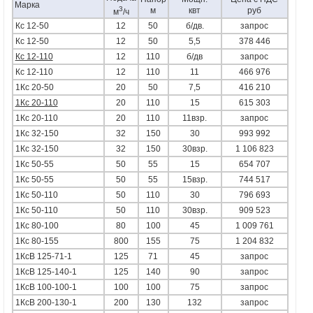
Марка
3
м
квт
руб
м
/ч
Кс 12-50
12
50
б/дв.
запрос
Кс 12-50
12
50
5,5
378 446
Кc 12-110
12
110
б/дв
запрос
Кс 12-110
12
110
11
466 976
1Кс 20-50
20
50
7,5
416 210
1Кc 20-110
20
110
15
615 303
1Кс 20-110
20
110
11взр.
запрос
1Кс 32-150
32
150
30
993 992
1Кс 32-150
32
150
30взр.
1 106 823
1Кс 50-55
50
55
15
654 707
1Кс 50-55
50
55
15взр.
744 517
1Кс 50-110
50
110
30
796 693
1Кс 50-110
50
110
30взр.
909 523
1Кс 80-100
80
100
45
1 009 761
1Кс 80-155
800
155
75
1 204 832
1КсВ 125-71-1
125
71
45
запрос
1КсВ 125-140-1
125
140
90
запрос
1КсВ 100-100-1
100
100
75
запрос
1КсВ 200-130-1
200
130
132
запрос