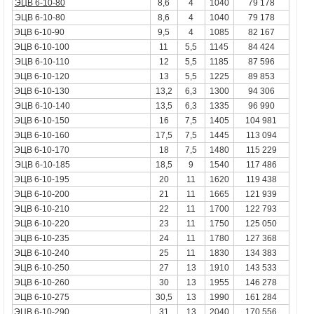
ЭЦВ 6-10-80
8,6
4
1040
79 178
ЭЦВ 6-10-80
8,6
4
1040
79 178
ЭЦВ 6-10-90
9,5
4
1085
82 167
ЭЦВ 6-10-100
11
5,5
1145
84 424
ЭЦВ 6-10-110
12
5,5
1185
87 596
ЭЦВ 6-10-120
13
5,5
1225
89 853
ЭЦВ 6-10-130
13,2
6,3
1300
94 306
ЭЦВ 6-10-140
13,5
6,3
1335
96 990
ЭЦВ 6-10-150
16
7,5
1405
104 981
ЭЦВ 6-10-160
17,5
7,5
1445
113 094
ЭЦВ 6-10-170
18
7,5
1480
115 229
ЭЦВ 6-10-185
18,5
9
1540
117 486
ЭЦВ 6-10-195
20
11
1620
119 438
ЭЦВ 6-10-200
21
11
1665
121 939
ЭЦВ 6-10-210
22
11
1700
122 793
ЭЦВ 6-10-220
23
11
1750
125 050
ЭЦВ 6-10-235
24
11
1780
127 368
ЭЦВ 6-10-240
25
11
1830
134 383
ЭЦВ 6-10-250
27
13
1910
143 533
ЭЦВ 6-10-260
30
13
1955
146 278
ЭЦВ 6-10-275
30,5
13
1990
161 284
ЭЦВ 6-10-290
31
13
2040
170 556