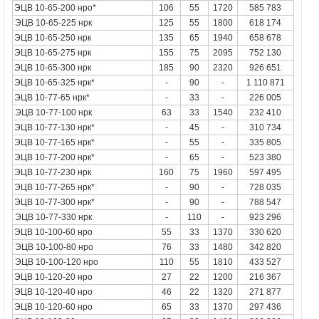
ЭЦВ 10-65-200 нро*
106
55
1720
585 783
ЭЦВ 10-65-225
нрк
125
55
1800
618 174
ЭЦВ 10-65-250 нрк
135
65
1940
658 678
ЭЦВ 10-65-275 нрк
155
75
2095
752 130
ЭЦВ 10-65-300 нрк
185
90
2320
926 651
ЭЦВ 10-65-325 нрк*
-
90
-
1 110 871
ЭЦВ 10-77-65 нрк*
-
33
-
226 005
ЭЦВ 10-77-100
нрк
63
33
1540
232 410
ЭЦВ 10-77-130 нрк*
-
45
-
310 734
ЭЦВ 10-77-165 нрк*
-
55
-
335 805
ЭЦВ 10-77-200 нрк*
-
65
-
523 380
ЭЦВ 10-77-230 нрк
160
75
1960
597 495
ЭЦВ 10-77-265 нрк*
-
90
-
728 035
ЭЦВ 10-77-300 нрк*
-
90
-
788 547
ЭЦВ 10-77-330
нрк
-
110
-
923 296
ЭЦВ 10-100-60 нро
55
33
1370
330 620
ЭЦВ 10-100-80
нро
76
33
1480
342 820
ЭЦВ 10-100-120
нро
110
55
1810
433 527
ЭЦВ 10-120-20 нро
27
22
1200
216 367
ЭЦВ 10-120-40 нро
46
22
1320
271 877
ЭЦВ 10-120-60 нро
65
33
1370
297 436