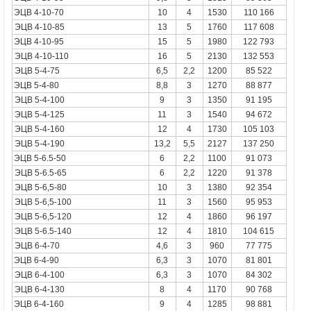
ЭЦВ 4-10-70
10
4
1530
110 166
ЭЦВ 4-10-85
13
5
1760
117 608
ЭЦВ 4-10-95
15
5
1980
122 793
ЭЦВ 4-10-110
16
5
2130
132 553
ЭЦВ 5-4-75
6,5
2,2
1200
85 522
ЭЦВ 5-4-80
8,8
3
1270
88 877
ЭЦВ 5-4-100
9
3
1350
91 195
ЭЦВ 5-4-125
11
3
1540
94 672
ЭЦВ 5-4-160
12
4
1730
105 103
ЭЦВ 5-4-190
13,2
5,5
2127
137 250
ЭЦВ 5-6.5-50
6
2,2
1100
91 073
ЭЦВ 5-6.5-65
6
2,2
1220
91 378
ЭЦВ 5-6,5-80
10
3
1380
92 354
ЭЦВ 5-6,5-100
11
3
1560
95 953
ЭЦВ 5-6,5-120
12
4
1860
96 197
ЭЦВ 5-6.5-140
12
4
1810
104 615
ЭЦВ 6-4-70
4,6
3
960
77 775
ЭЦВ 6-4-90
6,3
3
1070
81 801
ЭЦВ 6-4-100
6,3
3
1070
84 302
ЭЦВ 6-4-130
8
4
1170
90 768
ЭЦВ 6-4-160
9
4
1285
98 881