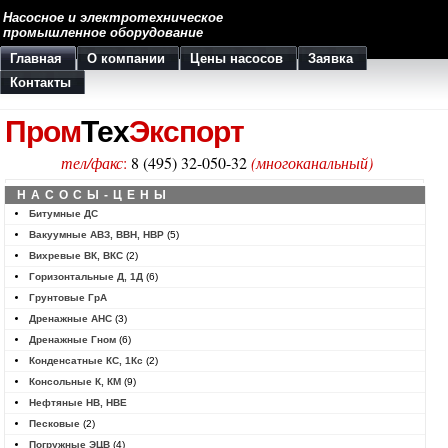
Насосное и электротехническое
промышленное оборудование
Главная
О компании
Цены насосов
Заявка
Контакты
Пром
Тех
Экспорт
тел/факс
:
8 (495) 32-050-32
(многоканальный)
НАСОСЫ-ЦЕНЫ
Битумные ДС
Вакуумные АВЗ, ВВН, НВР
(5)
Вихревые ВК, ВКС
(2)
Горизонтальные Д, 1Д
(6)
Грунтовые ГрА
Дренажные АНС
(3)
Дренажные Гном
(6)
Конденсатные КС, 1Кс
(2)
Консольные К, КМ
(9)
Нефтяные НВ, НВЕ
Песковые
(2)
Погружные ЭЦВ
(4)