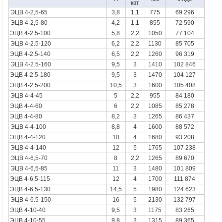
квт
ЭЦВ 4-2,5-65
3,8
1,1
775
69 296
ЭЦВ 4-2,5-80
4,2
1,1
855
72 590
ЭЦВ 4-2.5-100
5,8
2,2
1050
77 104
ЭЦВ 4-2.5-120
6,2
2,2
1130
85 705
ЭЦВ 4-2.5-140
6,5
2,2
1260
96 319
ЭЦВ 4-2.5-160
9,5
3
1410
102 846
ЭЦВ 4-2.5-180
9,5
3
1470
104 127
ЭЦВ 4-2.5-200
10,5
3
1600
105 408
ЭЦВ 4-4-45
5
2,2
955
84 180
ЭЦВ 4-4-60
6
2,2
1085
85 278
ЭЦВ 4-4-80
8,2
3
1265
86 437
ЭЦВ 4-4-100
8,8
4
1600
88 572
ЭЦВ 4-4-120
10
4
1680
93 208
ЭЦВ 4-4-140
12
5
1765
107 238
ЭЦВ 4-6,5-70
8
2,2
1265
89 670
ЭЦВ 4-6,5-85
11
3
1480
101 809
ЭЦВ 4-6.5-115
12
4
1700
111 874
ЭЦВ 4-6.5-130
14,5
5
1980
124 623
ЭЦВ 4-6.5-150
16
5
2130
132 797
ЭЦВ 4-10-40
9,5
3
1175
83 265
ЭЦВ 4-10-55
9,8
3
1315
89 365