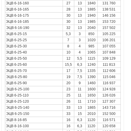
ЭЦВ 6-16-160
27
13
1840
131 760
ЭЦВ 6-16-165
28
13
1885
138 531
ЭЦВ 6-16-175
30
13
1940
146 156
ЭЦВ 6-16-185
30
13
1985
153 720
ЭЦВ 6-16-190
32
13
2040
157 502
ЭЦВ 6-25-15
5,3
3
850
105 225
ЭЦВ 6-25-25
7
3
1020
106 201
ЭЦВ 6-25-30
8
4
985
107 055
ЭЦВ 6-25-40
10
4
1065
107 848
ЭЦВ 6-25-50
12
5,5
1115
109 129
ЭЦВ 6-25-60
15,5
6,3
1240
111 813
ЭЦВ 6-25-70
17
7,5
1335
112 606
ЭЦВ 6-25-80
19
7,5
1390
115 046
ЭЦВ 6-25-90
20
9
1460
116 937
ЭЦВ 6-25-100
23
11
1600
124 928
ЭЦВ 6-25-110
25
11
1650
126 026
ЭЦВ 6-25-120
26
11
1710
127 307
ЭЦВ 6-25-140
33
13
1865
143 716
ЭЦВ 6-25-150
33
15
2010
152 500
ЭЦВ 8-16-85
16
6,3
1120
116 571
ЭЦВ 8-16-100
16
6,3
1120
120 658