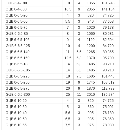
ЭЦВ 6-4-190
10
4
1355
101 748
ЭЦВ 6-4-300
16,5
9
2055
141 154
ЭЦВ 6-6.5-20
4
3
820
74 725
ЭЦВ 6-6.5-60
5,5
3
940
77 653
ЭЦВ 6-6.5-75
7
3
1020
79 178
ЭЦВ 6-6,5-85
8
3
1060
80 581
ЭЦВ 6-6.5-105
9
4
1120
82 594
ЭЦВ 6-6,5-125
10
4
1200
84 729
ЭЦВ 6-6.5-140
11
5,5
1265
89 365
ЭЦВ 6-6.5-160
12,5
6,3
1370
95 709
ЭЦВ 6-6.5-180
14
6,3
1485
98 210
ЭЦВ 6-6.5-185
14
6,3
1485
98 210
ЭЦВ 6-6.5-225
18
7,5
1605
101 443
ЭЦВ 6-6.5-250
19
9
1745
108 519
ЭЦВ 6-6.5-275
20
9
1870
112 789
ЭЦВ 6-6.5-300
25
11
2010
136 274
ЭЦВ 6-10-20
4
3
820
74 725
ЭЦВ 6-10-30
5
3
860
75 091
ЭЦВ 6-10-40
5,6
3
905
76 189
ЭЦВ 6-10-50
6,5
3
935
76 860
ЭЦВ 6-10-65
7,5
3
975
78 080