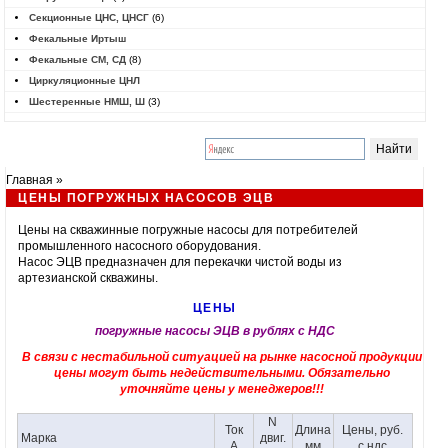
Секционные ЦНС, ЦНСГ
(6)
Фекальные Иртыш
Фекальные СМ, СД
(8)
Циркуляционные ЦНЛ
Шестеренные НМШ, Ш
(3)
Главная
»
ЦЕНЫ ПОГРУЖНЫХ НАСОСОВ ЭЦВ
Цены на скважинные погружные насосы для потребителей
промышленного насосного оборудования.
Насос ЭЦВ
предназначен для перекачки чистой воды из
артезианской скважины.
ЦЕНЫ
погружные насосы ЭЦВ в рублях c НДС
В связи с нестабильной ситуацией на рынке насосной продукции
цены могут быть недействительными. Обязательно
уточняйте цены у менеджеров!!!
N
Ток
Длина
Цены, руб.
Марка
двиг.
А
мм
с ндс