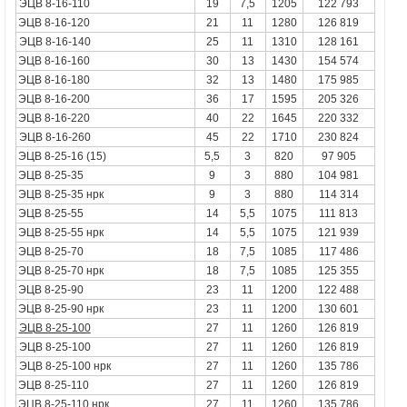
ЭЦВ 8-16-110
19
7,5
1205
122 793
ЭЦВ 8-16-120
21
11
1280
126 819
ЭЦВ 8-16-140
25
11
1310
128 161
ЭЦВ 8-16-160
30
13
1430
154 574
ЭЦВ 8-16-180
32
13
1480
175 985
ЭЦВ 8-16-200
36
17
1595
205 326
ЭЦВ 8-16-220
40
22
1645
220 332
ЭЦВ 8-16-260
45
22
1710
230 824
ЭЦВ 8-25-16 (15)
5,5
3
820
97 905
ЭЦВ 8-25-35
9
3
880
104 981
ЭЦВ 8-25-35 нрк
9
3
880
114 314
ЭЦВ 8-25-55
14
5,5
1075
111 813
ЭЦВ 8-25-55 нрк
14
5,5
1075
121 939
ЭЦВ 8-25-70
18
7,5
1085
117 486
ЭЦВ 8-25-70 нрк
18
7,5
1085
125 355
ЭЦВ 8-25-90
23
11
1200
122 488
ЭЦВ 8-25-90 нрк
23
11
1200
130 601
ЭЦВ 8-25-100
27
11
1260
126 819
ЭЦВ 8-25-100
27
11
1260
126 819
ЭЦВ 8-25-100
нрк
27
11
1260
135 786
ЭЦВ 8-25-110
27
11
1260
126 819
ЭЦВ 8-25-110 нрк
27
11
1260
135 786