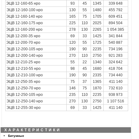
ЭЦВ 12-160-65 нро
93
45
1345
339 648
ЭЦВ 12-160-100
нро
130
55
1480
455 792
ЭЦВ 12-160-140 нро
165
75
1705
609 451
ЭЦВ 12-160-175
нро
225
110
2025
894 504
ЭЦВ 12-160-200 нро
278
130
2265
1 054 385
ЭЦВ 12-200-35 нро
69
33
1425
341 844
ЭЦВ 12-200-70 нро
120
55
1725
540 887
ЭЦВ 12-200-105
нро
190
90
2235
734 196
ЭЦВ 12-200-140
нро
270
110
2750
921 283
ЭЦВ 12-210-25 нро
55
22
1340
324 642
ЭЦВ 12-210-55
нро
98
45
1680
418 704
ЭЦВ 12-210-100
нро
190
90
2335
734 440
ЭЦВ 12-250-35 нро
75
37
1365
411 140
ЭЦВ 12-250-70
нро
146
75
1870
732 610
ЭЦВ 12-250-105
нро
235
110
2235
938 973
ЭЦВ 12-250-140
нро
270
130
2750
1 107 516
ЭЦВ 12-255-30
нро
69
33
1425
411 140
ХАРАКТЕРИСТИКИ
Битумные