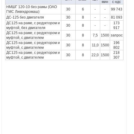
мин
с ндс
НМШГ 120-10 без рамы (ОАО
30
6
-
-
99 743
ГМС Ливгидромаш)
ДС-125 без двигателя
30
8
-
-
81 093
ДС125 на раме, с редуктором и
173
30
8
-
-
муфтой, без двигателя
917
ДС125 на раме, с редуктором и
30
8
7,5
1500
запрос
муфтой, с двигателем
ДС125 на раме, с редуктором и
196
30
8
11,0
1500
муфтой, с двигателем
802
ДС125 на раме, с редуктором и
218
30
8
22,0
1500
муфтой, с двигателем
307