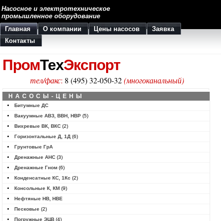
Насосное и электротехническое
промышленное оборудование
Главная
О компании
Цены насосов
Заявка
Контакты
Пром
Тех
Экспорт
тел/факс
:
8 (495) 32-050-32
(многоканальный)
НАСОСЫ-ЦЕНЫ
Битумные ДС
Вакуумные АВЗ, ВВН, НВР
(5)
Вихревые ВК, ВКС
(2)
Горизонтальные Д, 1Д
(6)
Грунтовые ГрА
Дренажные АНС
(3)
Дренажные Гном
(6)
Конденсатные КС, 1Кс
(2)
Консольные К, КМ
(9)
Нефтяные НВ, НВЕ
Песковые
(2)
Погружные ЭЦВ
(4)