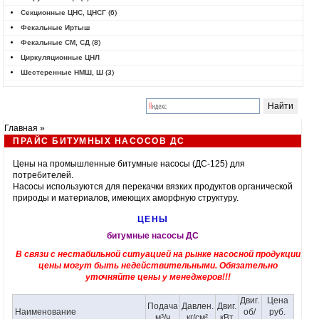
Секционные ЦНС, ЦНСГ
(6)
Фекальные Иртыш
Фекальные СМ, СД
(8)
Циркуляционные ЦНЛ
Шестеренные НМШ, Ш
(3)
Главная
»
ПРАЙС БИТУМНЫХ НАСОСОВ ДС
Цены на промышленные
битумные насосы
(ДС-125) для
потребителей.
Насосы
используются для перекачки вязких продуктов органической
природы и материалов, имеющих аморфную структуру.
ЦЕНЫ
битумные насосы ДС
В связи с нестабильной ситуацией на рынке насосной продукции
цены могут быть недействительными. Обязательно
уточняйте цены у менеджеров!!!
Двиг.
Цена
Подача
Давлен.
Двиг.
Наименование
об/
руб.
м³/ч
кг/см²
кВт